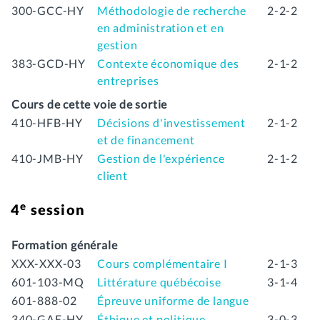
300-GCC-HY
Méthodologie de recherche
2-2-2
en administration et en
gestion
383-GCD-HY
Contexte économique des
2-1-2
entreprises
Cours de cette voie de sortie
410-HFB-HY
Décisions d'investissement
2-1-2
et de financement
410-JMB-HY
Gestion de l'expérience
2-1-2
client
e
4
session
Formation générale
XXX-XXX-03
Cours complémentaire I
2-1-3
601-103-MQ
Littérature québécoise
3-1-4
601-888-02
Épreuve uniforme de langue
340-GAE-HY
Éthique et politique
3-0-3