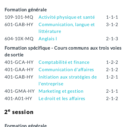
Formation générale
109-101-MQ
Activité physique et santé
1-1-1
601-GAB-HY
Communication, langue et
3-1-2
littérature
604-10X-MQ
Anglais I
2-1-3
Formation spécifique - Cours communs aux trois voies
de sortie
401-GCA-HY
Comptabilité et finance
1-2-2
401-GAA-HY
Communication d'affaires
2-1-2
401-GAB-HY
Initiation aux stratégies de
1-2-1
l'entreprise
401-GMA-HY
Marketing et gestion
2-1-1
401-A01-HY
Le droit et les affaires
2-1-2
e
2
session
Formation générale