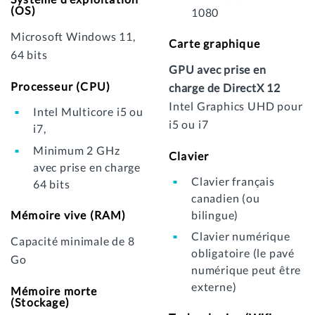
(OS)
1080
Microsoft Windows 11,
Carte graphique
64 bits
GPU avec prise en
Processeur (CPU)
charge de DirectX 12
Intel Graphics UHD pour
Intel Multicore i5 ou
i5 ou i7
i7,
Minimum 2 GHz
Clavier
avec prise en charge
Clavier français
64 bits
canadien (ou
Mémoire vive (RAM)
bilingue)
Clavier numérique
Capacité minimale de 8
obligatoire (le pavé
Go
numérique peut être
externe)
Mémoire morte
(Stockage)