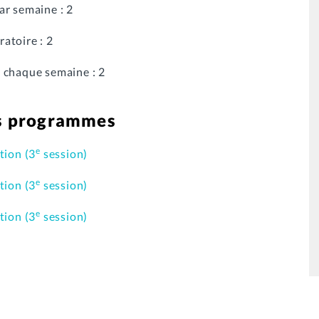
ar semaine : 2
atoire : 2
 chaque semaine : 2
es programmes
e
tion (3
session)
e
tion (3
session)
e
tion (3
session)