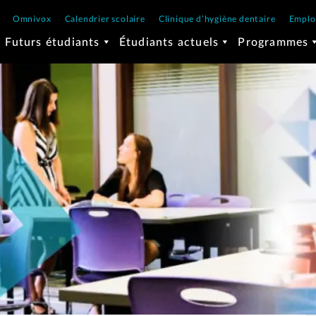
Omnivox
Calendrier scolaire
Clinique d’hygiène dentaire
Emplo
Futurs étudiants
Étudiants actuels
Programmes