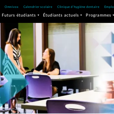
Omnivox
Calendrier scolaire
Clinique d’hygiène dentaire
Emplo
Futurs étudiants
Étudiants actuels
Programmes