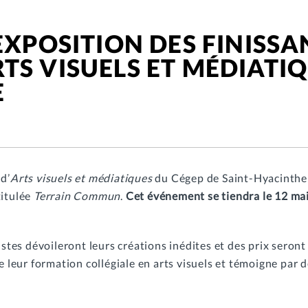
EXPOSITION DES FINISSA
S VISUELS ET MÉDIATIQ
E
d’
Arts visuels
et médiatiques
du Cégep de Saint-Hyacinthe on
titulée
Terrain Commun
.
Cet événement se tiendra le 12 ma
istes dévoileront leurs créations inédites et des prix seron
e leur formation collégiale en arts visuels et témoigne par 