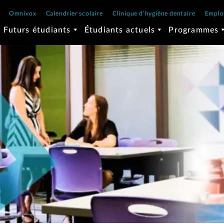
Omnivox
Calendrier scolaire
Clinique d’hygiène dentaire
Emplo
Futurs étudiants
Étudiants actuels
Programmes