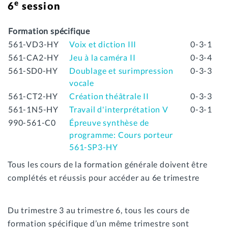
e
6
session
Formation spécifique
561-VD3-HY
Voix et diction III
0-3-1
561-CA2-HY
Jeu à la caméra II
0-3-4
561-SD0-HY
Doublage et surimpression
0-3-3
vocale
561-CT2-HY
Création théâtrale II
0-3-3
561-1N5-HY
Travail d'interprétation V
0-3-1
990-561-C0
Épreuve synthèse de
programme: Cours porteur
561-SP3-HY
Tous les cours de la formation générale doivent être
complétés et réussis pour accéder au 6e trimestre
Du trimestre 3 au trimestre 6, tous les cours de
formation spécifique d’un même trimestre sont