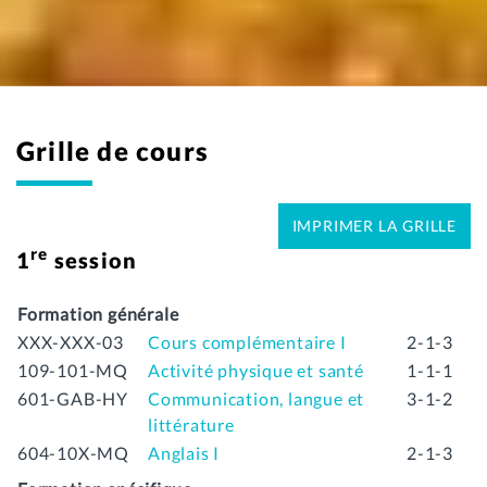
Grille de cours
IMPRIMER LA GRILLE
re
1
session
Formation générale
XXX-XXX-03
Cours complémentaire I
2-1-3
109-101-MQ
Activité physique et santé
1-1-1
601-GAB-HY
Communication, langue et
3-1-2
littérature
604-10X-MQ
Anglais I
2-1-3