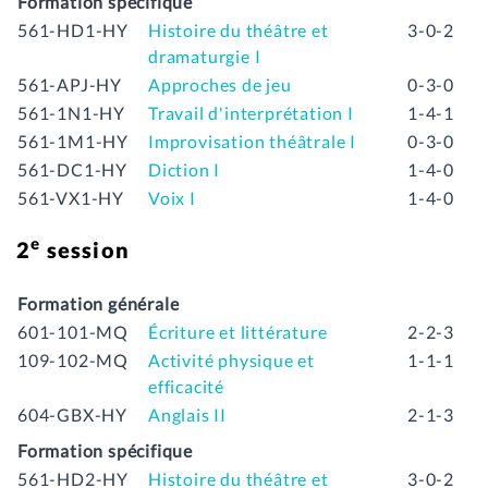
Formation spécifique
561-HD1-HY
Histoire du théâtre et
3-0-2
dramaturgie I
561-APJ-HY
Approches de jeu
0-3-0
561-1N1-HY
Travail d'interprétation I
1-4-1
561-1M1-HY
Improvisation théâtrale I
0-3-0
561-DC1-HY
Diction I
1-4-0
561-VX1-HY
Voix I
1-4-0
e
2
session
Formation générale
601-101-MQ
Écriture et littérature
2-2-3
109-102-MQ
Activité physique et
1-1-1
efficacité
604-GBX-HY
Anglais II
2-1-3
Formation spécifique
561-HD2-HY
Histoire du théâtre et
3-0-2