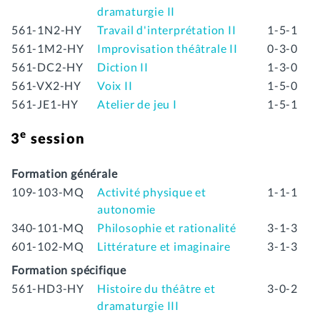
dramaturgie II
561-1N2-HY
Travail d'interprétation II
1-5-1
561-1M2-HY
Improvisation théâtrale II
0-3-0
561-DC2-HY
Diction II
1-3-0
561-VX2-HY
Voix II
1-5-0
561-JE1-HY
Atelier de jeu I
1-5-1
e
3
session
Formation générale
109-103-MQ
Activité physique et
1-1-1
autonomie
340-101-MQ
Philosophie et rationalité
3-1-3
601-102-MQ
Littérature et imaginaire
3-1-3
Formation spécifique
561-HD3-HY
Histoire du théâtre et
3-0-2
dramaturgie III