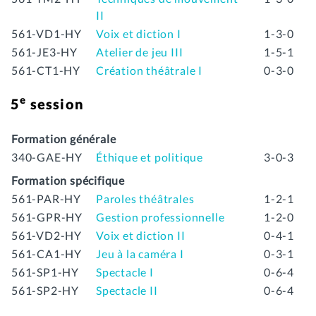
II
561-VD1-HY
Voix et diction I
1-3-0
561-JE3-HY
Atelier de jeu III
1-5-1
561-CT1-HY
Création théâtrale I
0-3-0
e
5
session
Formation générale
340-GAE-HY
Éthique et politique
3-0-3
Formation spécifique
561-PAR-HY
Paroles théâtrales
1-2-1
561-GPR-HY
Gestion professionnelle
1-2-0
561-VD2-HY
Voix et diction II
0-4-1
561-CA1-HY
Jeu à la caméra I
0-3-1
561-SP1-HY
Spectacle I
0-6-4
561-SP2-HY
Spectacle II
0-6-4