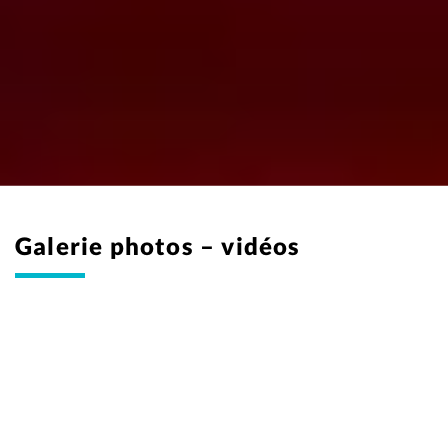
Galerie photos – vidéos
Philomène Bilodeau
Antoine Bertrand
Alexandre Goyette
Christine Beaulieu
Anna Beaupré Moulounda