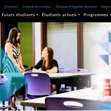
Omnivox
Calendrier scolaire
Clinique d’hygiène dentaire
Emplo
Futurs étudiants
Étudiants actuels
Programmes