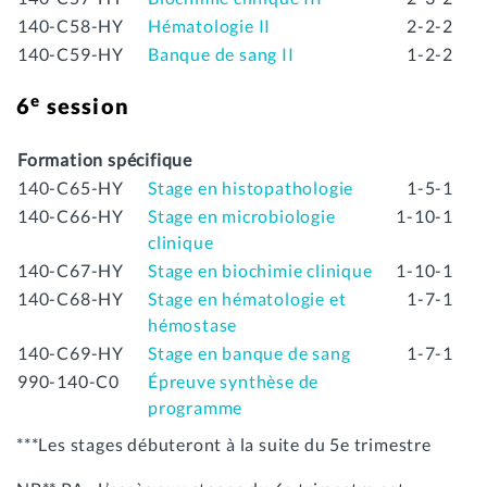
140-C58-HY
Hématologie II
2-2-2
140-C59-HY
Banque de sang II
1-2-2
e
6
session
Formation spécifique
140-C65-HY
Stage en histopathologie
1-5-1
140-C66-HY
Stage en microbiologie
1-10-1
clinique
140-C67-HY
Stage en biochimie clinique
1-10-1
140-C68-HY
Stage en hématologie et
1-7-1
hémostase
140-C69-HY
Stage en banque de sang
1-7-1
990-140-C0
Épreuve synthèse de
programme
***Les stages débuteront à la suite du 5e trimestre