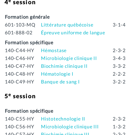
e
4
session
Formation générale
601-103-MQ
Littérature québécoise
3-1-4
601-888-02
Épreuve uniforme de langue
Formation spécifique
140-C44-HY
Hémostase
2-3-2
140-C46-HY
Microbiologie clinique II
3-4-3
140-C47-HY
Biochimie clinique II
3-3-2
140-C48-HY
Hématologie I
2-2-2
140-C49-HY
Banque de sang I
3-2-2
e
5
session
Formation spécifique
140-C55-HY
Histotechnologie II
2-3-2
140-C56-HY
Microbiologie clinique III
1-3-2
140-C57-HY
Biochimie clinique III
2-3-2