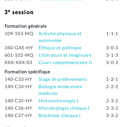
e
3
session
Formation générale
109-103-MQ
Activité physique et
1-1-1
autonomie
340-GAE-HY
Éthique et politique
3-0-3
601-102-MQ
Littérature et imaginaire
3-1-3
XXX-XXX-03
Cours complémentaire II
3-0-3
Formation spécifique
140-C33-HY
Stage de prélèvements
1-2-1
140-C34-HY
Biologie moléculaire
2-2-2
médicale
140-C35-HY
Histotechnologie I
2-3-2
140-C36-HY
Microbiologie clinique I
2-3-2
140-C37-HY
Biochimie clinique I
3-3-2