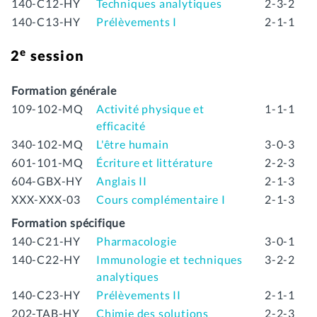
140-C12-HY
Techniques analytiques
2-3-2
140-C13-HY
Prélèvements I
2-1-1
e
2
session
Formation générale
109-102-MQ
Activité physique et
1-1-1
efficacité
340-102-MQ
L'être humain
3-0-3
601-101-MQ
Écriture et littérature
2-2-3
604-GBX-HY
Anglais II
2-1-3
XXX-XXX-03
Cours complémentaire I
2-1-3
Formation spécifique
140-C21-HY
Pharmacologie
3-0-1
140-C22-HY
Immunologie et techniques
3-2-2
analytiques
140-C23-HY
Prélèvements II
2-1-1
202-TAB-HY
Chimie des solutions
2-2-3