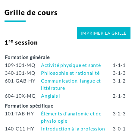
Grille de cours
IMPRIMER LA GRILLE
re
1
session
Formation générale
109-101-MQ
Activité physique et santé
1-1-1
340-101-MQ
Philosophie et rationalité
3-1-3
601-GAB-HY
Communication, langue et
3-1-2
littérature
604-10X-MQ
Anglais I
2-1-3
Formation spécifique
101-TAB-HY
Éléments d'anatomie et de
3-2-3
physiologie
140-C11-HY
Introduction à la profession
3-0-1