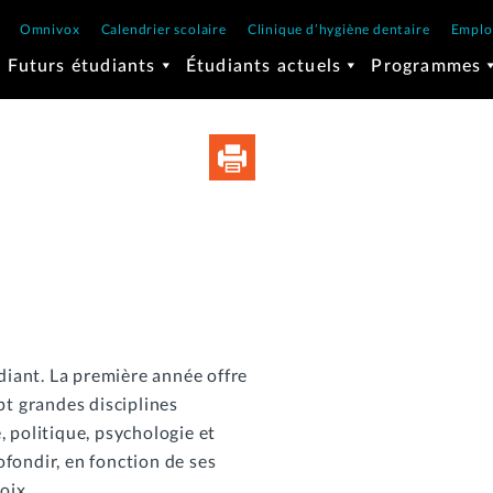
Omnivox
Calendrier scolaire
Clinique d’hygiène dentaire
Emplo
Futurs étudiants
Étudiants actuels
Programmes
iant. La première année offre
pt grandes disciplines
, politique, psychologie et
fondir, en fonction de ses
oix.