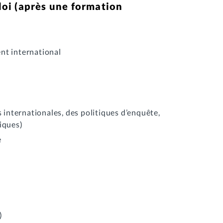
oi (après une formation
t international
s internationales, des politiques d’enquête,
iques)
e
)