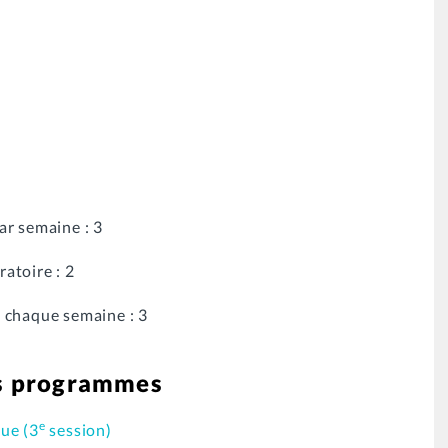
ar semaine : 3
atoire : 2
 chaque semaine : 3
es programmes
e
ue (3
session)