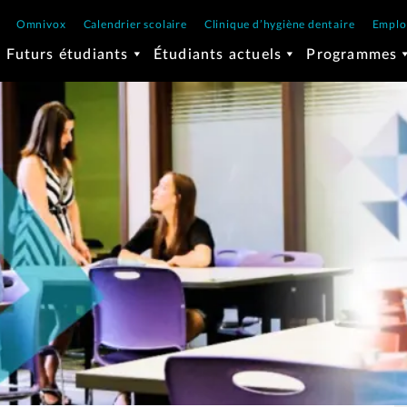
Omnivox
Calendrier scolaire
Clinique d’hygiène dentaire
Emplo
Futurs étudiants
Étudiants actuels
Programmes