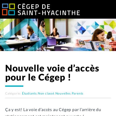
Nouvelle voie d’accès
pour le Cégep !
Catégorie:
Étudiants
,
Non classé
,
Nouvelles
,
Parents
Ça y est! La voie d’accès au Cégep par l’arrière du