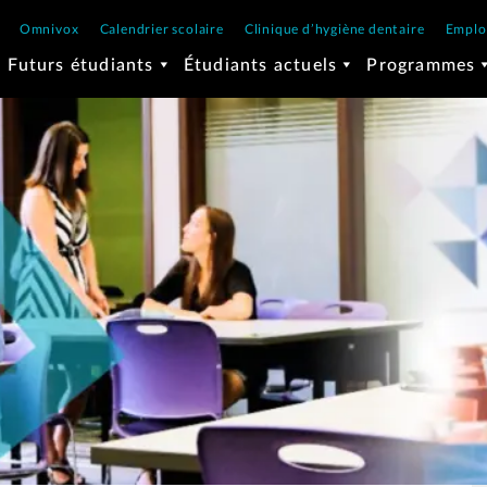
Omnivox
Calendrier scolaire
Clinique d’hygiène dentaire
Emplo
Futurs étudiants
Étudiants actuels
Programmes