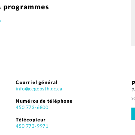
es programmes
)
Courriel général
P
info@cegepsth.qc.ca
P
s
Numéros de téléphone
450 773-6800
Télécopieur
450 773-9971