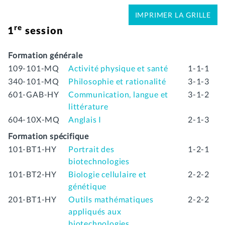
IMPRIMER LA GRILLE
re
1
session
Formation générale
109-101-MQ
Activité physique et santé
1-1-1
340-101-MQ
Philosophie et rationalité
3-1-3
601-GAB-HY
Communication, langue et
3-1-2
littérature
604-10X-MQ
Anglais I
2-1-3
Formation spécifique
101-BT1-HY
Portrait des
1-2-1
biotechnologies
101-BT2-HY
Biologie cellulaire et
2-2-2
génétique
201-BT1-HY
Outils mathématiques
2-2-2
appliqués aux
biotechnologies