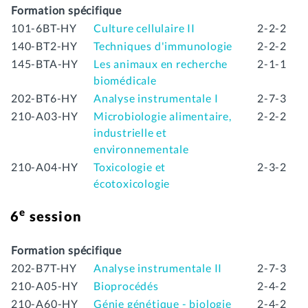
Formation spécifique
101-6BT-HY
Culture cellulaire II
2-2-2
140-BT2-HY
Techniques d'immunologie
2-2-2
145-BTA-HY
Les animaux en recherche
2-1-1
biomédicale
202-BT6-HY
Analyse instrumentale I
2-7-3
210-A03-HY
Microbiologie alimentaire,
2-2-2
industrielle et
environnementale
210-A04-HY
Toxicologie et
2-3-2
écotoxicologie
e
6
session
Formation spécifique
202-B7T-HY
Analyse instrumentale II
2-7-3
210-A05-HY
Bioprocédés
2-4-2
210-A60-HY
Génie génétique - biologie
2-4-2